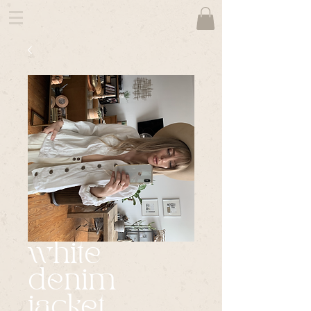
white
denim
jacket